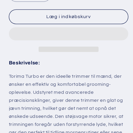
antallet
antallet
for
for
Torima
Torima
Læg i indkøbskurv
Turbo
Turbo
Beskrivelse:
Torima Turbo er den ideelle trimmer til mænd, der
ønsker en effektiv og komfortabel grooming-
oplevelse. Udstyret med avancerede
præcisionsklinger, giver denne trimmer en glat og
jævn trimning, hvilket gør det nemt at opnå det
ønskede udseende. Den støjsvage motor sikrer, at
trimningen foregår uden forstyrrende lyde, hvilket
gør den perfekt til tidlige morgenrutiner eller sene