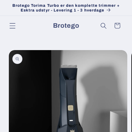
Gå til
Brotego Torima Turbo er den komplette trimmer +
indhold
Esktra udstyr - Levering 1 - 3 hverdage
Brotego
Indkøbskurv
 til
roduktoplysninger