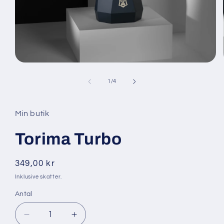
Åbn
mediet
1
af
1
/
4
i
modus
Min butik
Torima Turbo
Normalpris
349,00 kr
Inklusive skatter.
Antal
Reducer
Øg