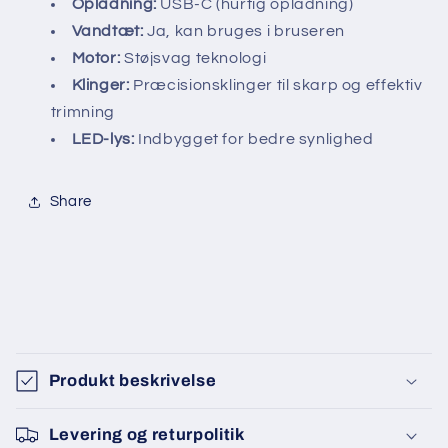
Opladning:
USB-C (hurtig opladning)
Vandtæt:
Ja, kan bruges i bruseren
Motor:
Støjsvag teknologi
Klinger:
Præcisionsklinger til skarp og effektiv
trimning
LED-lys:
Indbygget for bedre synlighed
Share
I
n
Produkt beskrivelse
d
h
Levering og returpolitik