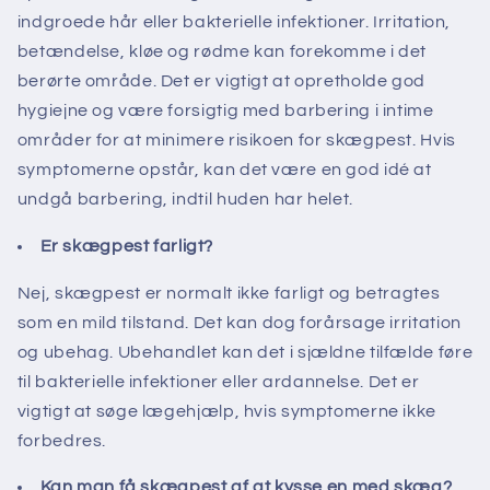
indgroede hår eller bakterielle infektioner. Irritation,
betændelse, kløe og rødme kan forekomme i det
berørte område. Det er vigtigt at opretholde god
hygiejne og være forsigtig med barbering i intime
områder for at minimere risikoen for skægpest. Hvis
symptomerne opstår, kan det være en god idé at
undgå barbering, indtil huden har helet.
Er skægpest farligt?
Nej, skægpest er normalt ikke farligt og betragtes
som en mild tilstand. Det kan dog forårsage irritation
og ubehag. Ubehandlet kan det i sjældne tilfælde føre
til bakterielle infektioner eller ardannelse. Det er
vigtigt at søge lægehjælp, hvis symptomerne ikke
forbedres.
Kan man få skægpest af at kysse en med skæg?